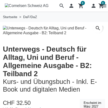
0
0
search

shopping_cart

shopping_cart
menu
Startseite
DaF/DaZ
search
Unterwegs - Deutsch für
Alltag, Uni und Beruf -
Allgemeine Ausgabe - B2:
Teilband 2
Kurs- und Übungsbuch - Inkl. E-
Book und digitalen Medien
CHF 32.50
Erscheint im
März 2027