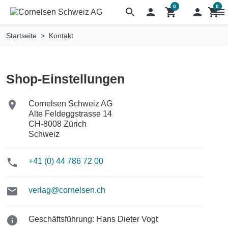
0
0
search

shopping_cart

shopping_cart
menu
Startseite
Kontakt
Shop-Einstellungen

Cornelsen Schweiz AG
Alte Feldeggstrasse 14
CH-8008 Zürich
Schweiz

+41 (0) 44 786 72 00

verlag@cornelsen.ch

Geschäftsführung: Hans Dieter Vogt